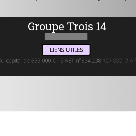
Groupe Trois 14
LIENS UTILES
u capital de 635 000 € - SIRET n°834 238 107 00017 A