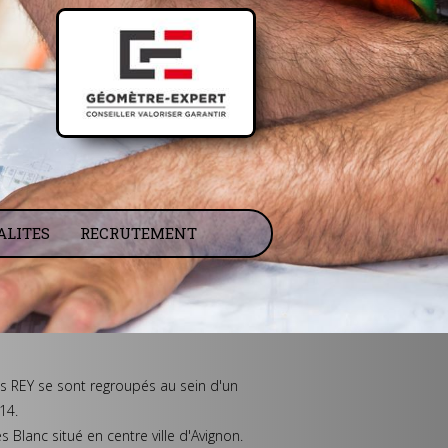
ALITES
RECRUTEMENT
s REY se sont regroupés au sein d'un
14.
Blanc situé en centre ville d'Avignon.